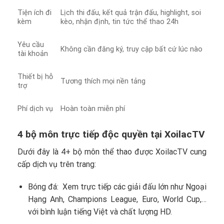
Tiện ích đi
Lịch thi đấu, kết quả trận đấu, highlight, soi
kèm
kèo, nhận định, tin tức thể thao 24h
Yêu cầu
Không cần đăng ký, truy cập bất cứ lúc nào
tài khoản
Thiết bị hỗ
T
ương thích mọi nền tảng
trợ
Phí dịch vụ
Hoàn toàn miễn phí
4 bộ môn trực tiếp độc quyền tại
XoilacTV
Dưới đây là 4+ bộ môn thể thao được
XoilacTV
cung
cấp dịch vụ trên trang:
Bóng đá: Xem trực tiếp các giải đấu lớn như Ngoại
Hạng Anh, Champions League, Euro, World Cup,…
với bình luận tiếng Việt và chất lượng HD.