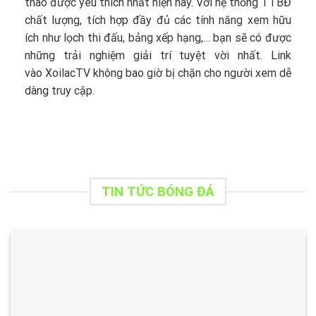
thao được yêu thích nhất hiện nay. Với hệ thống TTBĐ
chất lượng, tích hợp đầy đủ các tính năng xem hữu
ích như lọch thi đấu, bảng xếp hạng,… bạn sẽ có được
những trải nghiệm giải trí tuyệt vời nhất. Link
vào
XoilacTV
không bao giờ bị chặn cho người xem dễ
dàng truy cập.
TIN TỨC BÓNG ĐÁ