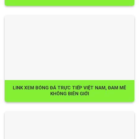
LINK XEM BÓNG ĐÁ TRỰC TIẾP VIỆT NAM, ĐAM MÊ
KHÔNG BIÊN GIỚI