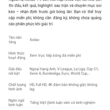
thi đấu, kết quả, highlight sau trận và chuyên mục soi
kèo – nhận định trước giờ bóng lăn. Bạn có thể truy
cập miễn phí, không cần đăng ký, không chứa quảng
cáo phiền phức khi giải trí.
Tên nền
Xoilac
tảng
Hình thức
Xem trực tiếp bóng đá miễn phí
hoạt động
Giải đấu
Ngoại Hạng Anh, V-League, La Liga, Cúp C1,
nổi bật
Serie A, Bundesliga, Euro, World Cup,…
Chất lượng
HD, Full HD,
4K
đảm bảo
không giật, không
hình ảnh
lag
Ngôn ngữ
Tiếng Việt (bình luận viên có kinh nghiệm
bình luận