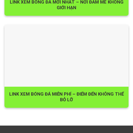
LINK XEM BÓNG ĐÁ MỚI NHẤT – NƠI ĐAM MÊ KHÔNG
GIỚI HẠN
LINK XEM BÓNG ĐÁ MIỄN PHÍ – ĐIỂM ĐẾN KHÔNG THỂ
BỎ LỠ