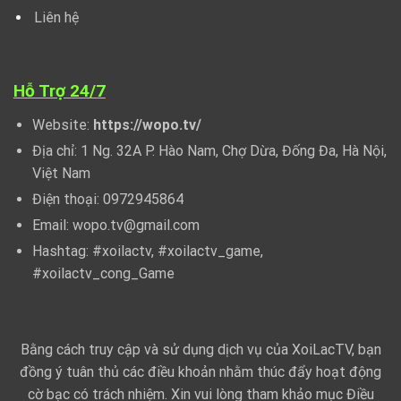
Liên hệ
Hỗ Trợ 24/7
Website:
https://wopo.tv/
Địa chỉ:
1 Ng. 32A P. Hào Nam, Chợ Dừa, Đống Đa, Hà Nội,
Việt Nam
Điện thoại:
0972945864
Email:
wopo.tv@gmail.com
Hashtag: #xoilactv, #xoilactv_game,
#xoilactv_cong_Game
Bằng cách truy cập và sử dụng dịch vụ của XoiLacTV, bạn
đồng ý tuân thủ các điều khoản nhằm thúc đẩy hoạt động
cờ bạc có trách nhiệm. Xin vui lòng tham khảo mục Điều