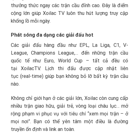
thưởng thức ngay các trận cầu đỉnh cao. Đây là điểm
cộng lớn giúp
Xoilac TV
luôn thu hút lượng truy cập
khổng lồ mỗi ngày.
Phát sóng đa dạng các giải đấu hot
Các giải đấu hàng đầu như
EPL
, La Liga,
C1, V-
League,
Champions League,… đến những trận cầu
quốc tế như Euro, World Cup – tất cả đều có
tại
XoilacTV
. Lịch thi đấu được cập nhật liên
tục
(real-time)
giúp bạn không bỏ lỡ bất kỳ trận cầu
nào.
Không chỉ giới hạn ở các giải lớn,
Xoilac
còn cung cấp
nhiều trận giao hữu, giải trẻ, vòng loại châu lục… mở
rộng phạm vi phục vụ với tiêu chí “xem mọi trận – ở
mọi nơi”. Bạn có thể yên tâm một điều là đường
truyền ổn định và link an toàn.