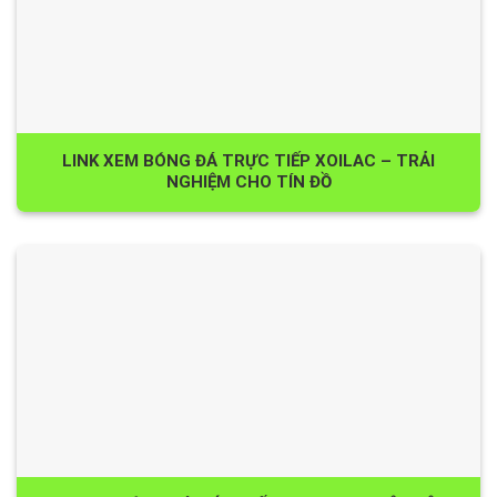
LINK XEM BÓNG ĐÁ TRỰC TIẾP XOILAC – TRẢI
NGHIỆM CHO TÍN ĐỒ