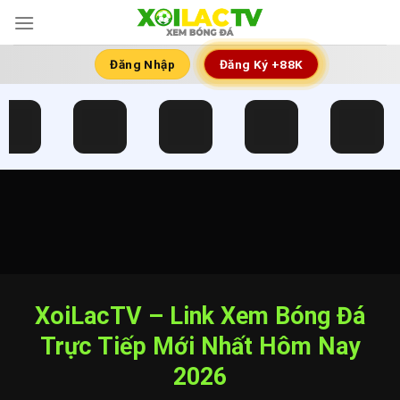
Bỏ
qua
nội
Đăng Nhập
Đăng Ký +88K
dung
XoiLacTV – Link Xem Bóng Đá
Trực Tiếp Mới Nhất Hôm Nay
2026