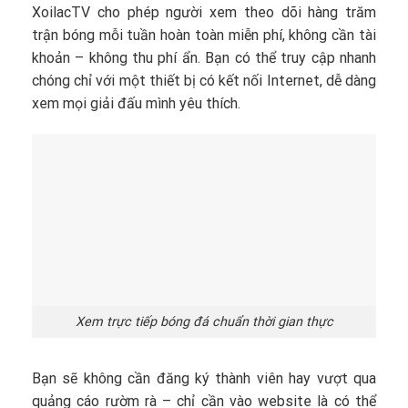
XoilacTV
cho phép người xem theo dõi hàng trăm
trận bóng mỗi tuần hoàn toàn miễn phí, không cần tài
khoản – không thu phí ẩn. Bạn có thể truy cập nhanh
chóng chỉ với một thiết bị có kết nối Internet, dễ dàng
xem mọi giải đấu mình yêu thích.
Xem trực tiếp bóng đá chuẩn thời gian thực
Bạn sẽ không cần đăng ký thành viên hay vượt qua
quảng cáo rườm rà – chỉ cần vào website là có thể